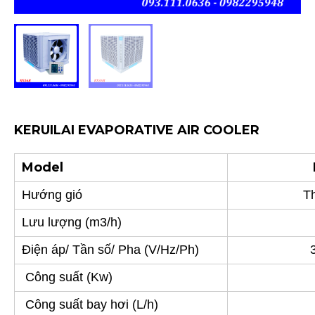
KERUILAI EVAPORATIVE AIR COOLER
Model
Hướng gió
Th
Lưu lượng (m3/h)
Điện áp/ Tần số/ Pha (V/Hz/Ph)
3
Công suất (Kw)
Công suất bay hơi (L/h)