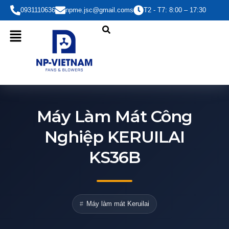
Nhảy
0931110636
npme.jsc@gmail.coms
T2 - T7: 8:00 – 17:30
tới
nội
dung
Máy Làm Mát Công
Nghiệp KERUILAI
KS36B
Máy làm mát Keruilai