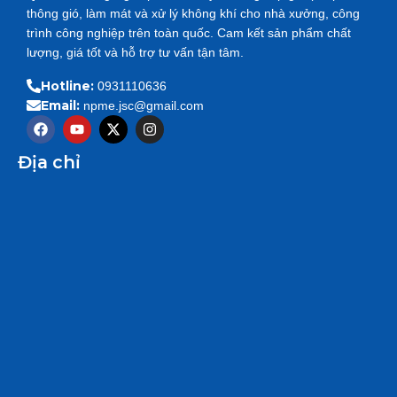
thông gió, làm mát và xử lý không khí cho nhà xưởng, công
trình công nghiệp trên toàn quốc. Cam kết sản phẩm chất
lượng, giá tốt và hỗ trợ tư vấn tận tâm.
Hotline:
0931110636
Email:
npme.jsc@gmail.com
F
Y
X
I
a
o
-
n
c
u
t
s
Địa chỉ
e
t
w
t
b
u
i
a
o
b
t
g
o
e
t
r
k
e
a
r
m