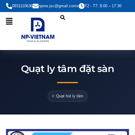
Nhảy
0931110636
npme.jsc@gmail.coms
T2 - T7: 8:00 – 17:30
tới
nội
dung
Quạt ly tâm đặt sàn
Quạt hút ly tâm