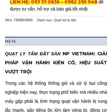
LIÊN HỆ: 093 111 0636 – 0982 295 948
để
được tư vấn, hỗ trợ và báo giá tốt nhất
SKU:
73f490f3f868
Danh mục:
Quạt hút ly tâm
Mô tả
NP VIETNAM: GIẢI
QUẠT LY TÂM ĐẶT SÀN
PHÁP VẬN HÀNH KIÊN CỐ, HIỆU SUẤT
VƯỢT TRỘI
Trong các hệ thống thông gió và xử lý bụi công
nghiệp hiện nay, thực trạng phổ biến mà nhiều nhà
máy gặp phải là tình trạng quạt vận hành bị rung
lắc mạnh, gây tiếng ồn lớn làm vòng bi, động cơ