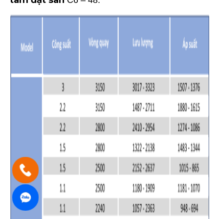
tâm đặt sàn
C6 – 48: