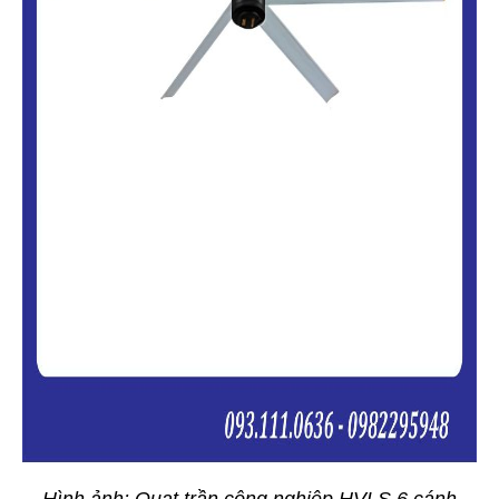
Hình ảnh: Quạt trần công nghiệp HVLS 6 cánh