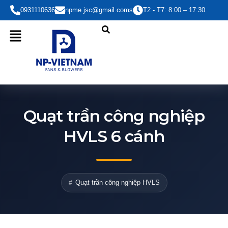
Nhảy
0931110636
npme.jsc@gmail.coms
T2 - T7: 8:00 – 17:30
tới
nội
dung
Quạt trần công nghiệp
HVLS 6 cánh
Quạt trần công nghiệp HVLS