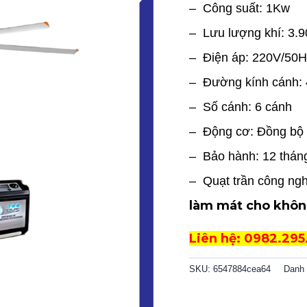
– Công suất: 1Kw
– Lưu lượng khí: 3.
– Điện áp: 220V/50
– Đường kính cánh:
– Số cánh: 6 cánh
– Động cơ: Đồng bộ
– Bảo hành: 12 thán
– Quạt trần công ng
làm mát cho khôn
Liên hệ: 0982.295
SKU:
6547884cea64
Danh