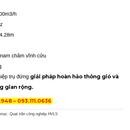
900m3/h
Hz
 4.28m
 nam châm vĩnh cửu
g
giải pháp hoàn hảo thông gió và
hiệp trụ đứng
g gian rộng.
.948 – 093.111.0636
 mục:
Quạt trần công nghiệp HVLS