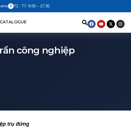
coms
T2 - T7: 8:00 – 17:30
Facebook
Youtube
X-
Insta
CATALOGUE
twitter
trần công nghiệp
iệp trụ đứng