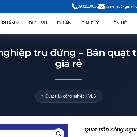
0931110636
npme.jsc@gmail.
N PHẨM
DỊCH VỤ
DỰ ÁN
TIN TỨC
LIÊN HỆ
nghiệp trụ đứng – Bán quạt 
giá rẻ
Quạt trần công nghiệp HVLS
Quạt trần công ngh