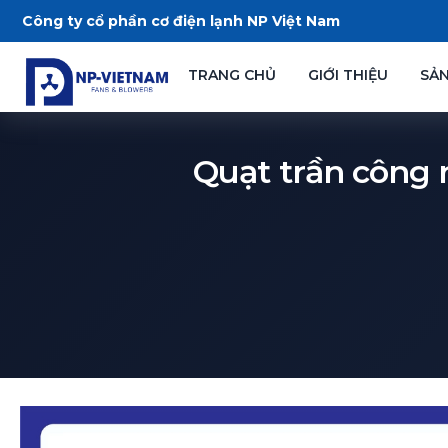
Nhảy
Công ty cổ phần cơ điện lạnh NP Việt Nam
tới
nội
TRANG CHỦ
GIỚI THIỆU
SẢ
dung
Quạt trần công 