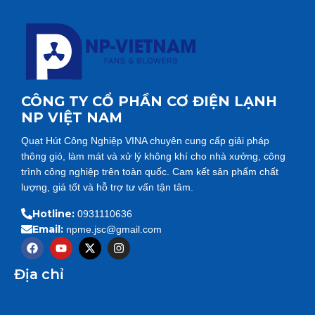
CÔNG TY CỔ PHẦN CƠ ĐIỆN LẠNH
NP VIỆT NAM
Quạt Hút Công Nghiệp VINA chuyên cung cấp giải pháp
thông gió, làm mát và xử lý không khí cho nhà xưởng, công
trình công nghiệp trên toàn quốc. Cam kết sản phẩm chất
lượng, giá tốt và hỗ trợ tư vấn tận tâm.
Hotline:
0931110636
Email:
npme.jsc@gmail.com
F
Y
X
I
a
o
-
n
c
u
t
s
Địa chỉ
e
t
w
t
b
u
i
a
o
b
t
g
o
e
t
r