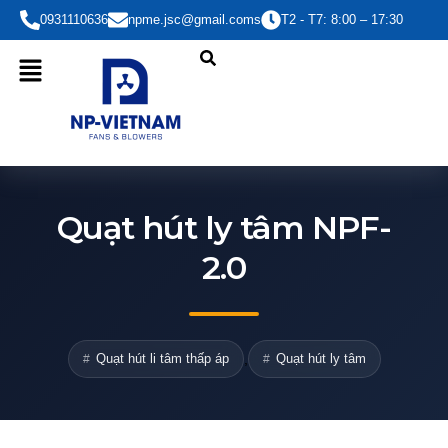
Nhảy
0931110636
npme.jsc@gmail.coms
T2 - T7: 8:00 – 17:30
tới
nội
dung
Quạt hút ly tâm NPF-
2.0
Quạt hút li tâm thấp áp
,
Quạt hút ly tâm