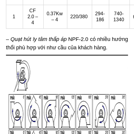
CF
0.37Kw
294-
740-
1
2.0 –
220/380
– 4
186
1340
4
–
Quạt hút ly tâm thấp áp
NPF-2.0 có nhiều hướng
thổi phù hợp với như cầu của khách hàng.