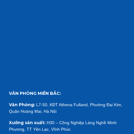
k
e
a
r
m
VĂN PHÒNG MIỀN BẮC:
Văn Phòng:
L7-50, KĐT Athena Fulland, Phường Đại Kim,
Quận Hoàng Mai, Hà Nội
Xưởng sản xuất:
H30 – Công Nghiệp Làng Nghề Minh
Phương, TT Yên Lạc, Vĩnh Phúc