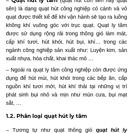
Quạt hút ly tâm
–
(quạt hút con sên hay quạt
sên) là dạng quạt hút công nghiệp có cánh và vỏ
quạt được thiết kế đế khi vận hành sẽ tạo ra luồng
không khí vuông góc với trục quạt. Quạt ly tâm
được sử dụng rộng rãi trong thông gió làm mát,
cấp khí tươi, hút khói, hút bụi, khí… trong các
ngành công nghiệp sản xuất như: Luyện kim, sản
xuất nhựa, hóa chất, khai thác mỏ …
– Ngoài ra quạt ly tâm công nghiệp còn được ứng
dụng để hút mùi, hút khói trong các bếp ăn, cấp
nguồn khí tươi mới, hút khí thải tại những vị trí
phát sinh bụi nhỏ và mịn như mùn cưa, bụi mạt
sắt, …
1.2. Phân loại quạt hút ly tâm
– Tương tự như quạt thông gió
quạt hút ly