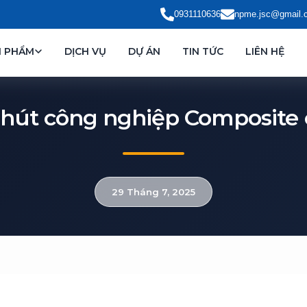
0931110636
npme.jsc@gmail.
N PHẨM
DỊCH VỤ
DỰ ÁN
TIN TỨC
LIÊN HỆ
 hút công nghiệp Composite 
29 Tháng 7, 2025