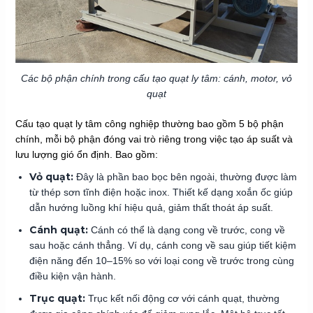
Các bộ phận chính trong cấu tạo quạt ly tâm: cánh, motor, vỏ
quạt
Cấu tạo quạt ly tâm công nghiệp thường bao gồm 5 bộ phận
chính, mỗi bộ phận đóng vai trò riêng trong việc tạo áp suất và
lưu lượng gió ổn định. Bao gồm:
Vỏ quạt:
Đây là phần bao bọc bên ngoài, thường được làm
từ thép sơn tĩnh điện hoặc inox. Thiết kế dạng xoắn ốc giúp
dẫn hướng luồng khí hiệu quả, giảm thất thoát áp suất.
Cánh quạt:
Cánh có thể là dạng cong về trước, cong về
sau hoặc cánh thẳng. Ví dụ, cánh cong về sau giúp tiết kiệm
điện năng đến 10–15% so với loại cong về trước trong cùng
điều kiện vận hành.
Trục quạt:
Trục kết nối động cơ với cánh quạt, thường