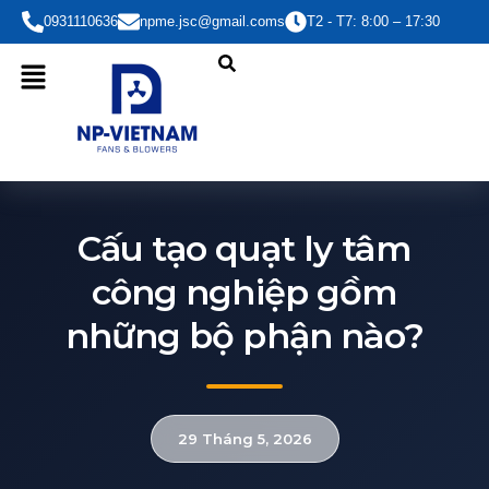
Nhảy
0931110636
npme.jsc@gmail.coms
T2 - T7: 8:00 – 17:30
tới
nội
dung
Cấu tạo quạt ly tâm
công nghiệp gồm
những bộ phận nào?
29 Tháng 5, 2026