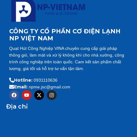
CÔNG TY CỔ PHẦN CƠ ĐIỆN LẠNH
NP VIỆT NAM
Quạt Hút Công Nghiệp VINA chuyên cung cấp giải pháp
thông gió, làm mát và xử lý không khí cho nhà xưởng, công
trình công nghiệp trên toàn quốc. Cam kết sản phẩm chất
lượng, giá tốt và hỗ trợ tư vấn tận tâm.
Hotline:
0931110636
Email:
npme.jsc@gmail.com
F
Y
X
I
a
o
-
n
c
u
t
s
Địa chỉ
e
t
w
t
b
u
i
a
o
b
t
g
o
e
t
r
k
e
a
r
m