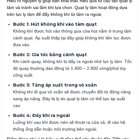
Hiểu rõ nguyên lý giúp bạn khai thác hiệu quả từ cấu tạo quạt ly
tâm và tránh sai lầm khi lựa chọn. Quạt ly tâm hoạt động dựa
trên lực ly tâm để đẩy không khí từ tâm ra ngoài.
Bước 1: Hút không khí vào tâm quạt
Không khí được hút vào thông qua cửa hút nằm ở trung tâm
cánh quạt. Áp suất thấp tại đây giúp không khí liên tục được
đưa vào.
Bước 2: Gia tốc bằng cánh quạt
Khi cánh quay, không khí bị đẩy ra ngoài nhờ lực ly tâm. Tốc
độ quay thường dao động từ 1.400 – 2.800 vòng/phút tùy
công suất.
Bước 3: Tăng áp suất trong vỏ xoắn
Không khí đi qua vỏ xoắn sẽ được chuyển đổi từ động năng
sang áp năng. Đây là lý do quạt ly tâm có thể tạo áp suất
cao.
Bước 4: Đẩy khí ra ngoài
Luồng khí sau khi được nén sẽ thoát ra cửa xả, đi vào hệ
thống ống dẫn hoặc môi trường bên ngoài.