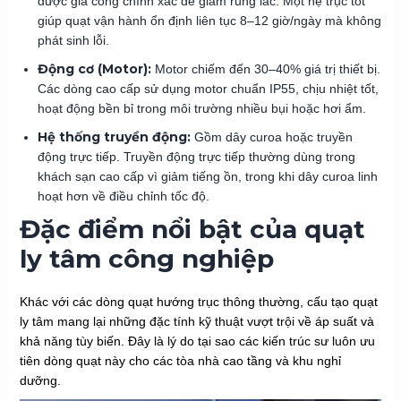
được gia công chính xác để giảm rung lắc. Một hệ trục tốt
giúp quạt vận hành ổn định liên tục 8–12 giờ/ngày mà không
phát sinh lỗi.
Động cơ (Motor):
Motor chiếm đến 30–40% giá trị thiết bị.
Các dòng cao cấp sử dụng motor chuẩn IP55, chịu nhiệt tốt,
hoạt động bền bỉ trong môi trường nhiều bụi hoặc hơi ẩm.
Hệ thống truyền động:
Gồm dây curoa hoặc truyền
động trực tiếp. Truyền động trực tiếp thường dùng trong
khách sạn cao cấp vì giảm tiếng ồn, trong khi dây curoa linh
hoạt hơn về điều chỉnh tốc độ.
Đặc điểm nổi bật của quạt
ly tâm công nghiệp
Khác với các dòng quạt hướng trục thông thường, cấu tạo quạt
ly tâm mang lại những đặc tính kỹ thuật vượt trội về áp suất và
khả năng tùy biến. Đây là lý do tại sao các kiến trúc sư luôn ưu
tiên dòng quạt này cho các tòa nhà cao tầng và khu nghỉ
dưỡng.