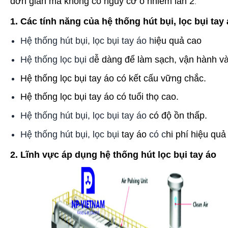
đơn giản mà không có nguy cơ ô nhiễm lần 2
.
1. Các tính năng của hệ thống hút bụi, lọc bụi tay 
Hệ thống hút bụi, lọc bụi tay áo h
iệu quả cao
Hệ thống lọc bụi d
ễ dàng để làm sạch, vận hành v
Hệ thống lọc bụi tay áo có kết cấu vững chắc.
Hệ thống lọc bụi tay áo có t
uổi thọ cao.
Hệ thống hút
bụi, lọc
bụi tay áo
có đ
ộ ồn thấp.
Hệ thống hút
bụi, lọc
bụi
tay áo
có c
hi phí hiệu quả
2. Lĩnh vực áp dụng hệ thống hút lọc bụi tay áo