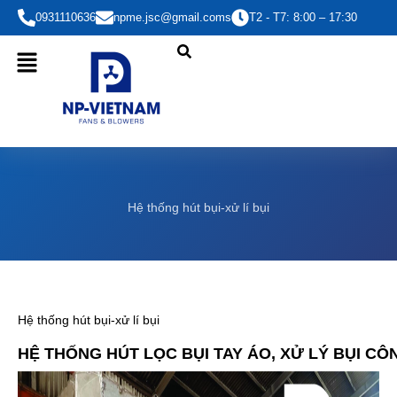
Nhảy
0931110636
npme.jsc@gmail.coms
T2 - T7: 8:00 – 17:30
tới
nội
dung
Hệ thống hút bụi-xử lí bụi
Hệ thống hút bụi-xử lí bụi
HỆ THỐNG HÚT LỌC BỤI TAY ÁO, XỬ LÝ BỤI 